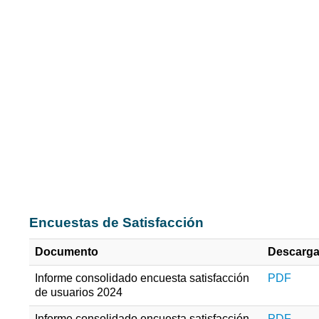
Matriz estratégica de trámites 2023
Monitoreo y seguimiento Matri
racionalización de trámites 2021
Matriz estratégica de trámites 2021
Cartilla - Medición de la Satisfacción d
Usuarios y Partes Interesadas
Resultado Medición de la Satisfacción 2024
Resultado Medición de la Satisfacción 2023
Encuestas de Satisfacción
Documento
Descarg
Informe consolidado encuesta satisfacción
PDF
de usuarios 2024
Informe consolidado encuesta satisfacción
PDF