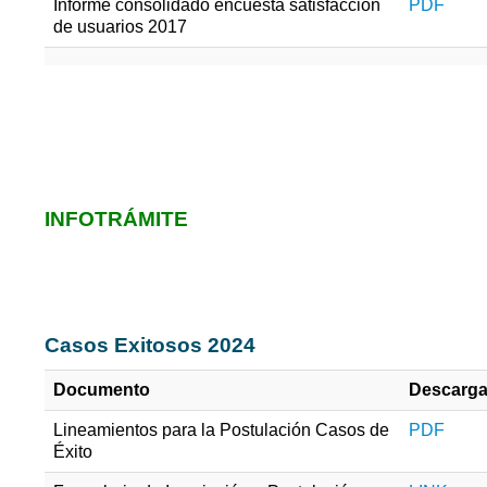
Informe consolidado encuesta satisfacción
PDF
de usuarios 2017
Estrategia de participación de usuarios 2020
Consulta de trámites y servicio
institucionales
INFOTRÁMITE
Mejoramiento de la Gestión de Procesos 
Fallas en el Servicio
Casos Exitosos 2024
Documento
Descarg
Lineamientos para la Postulación Casos de
PDF
Éxito