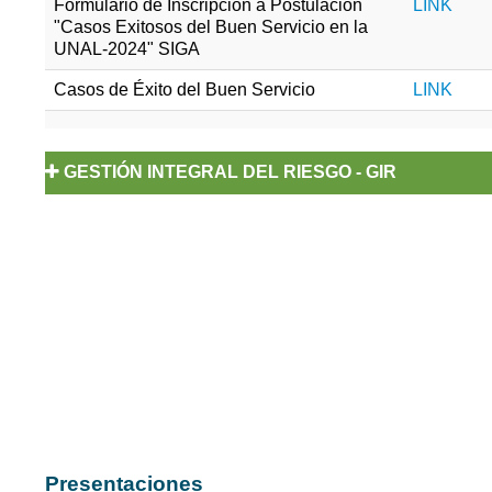
Formulario de Inscripción a Postulación
LINK
"Casos Exitosos del Buen Servicio en la
UNAL-2024" SIGA
Casos de Éxito del Buen Servicio
LINK
GESTIÓN INTEGRAL DEL RIESGO - GIR
Política Integral de Gestión del Riesgo
Beneficios de la Gestión del Riesgo
Generalidades de la Gestión Integral d
Riesgos con base al MIGR UNAL
Pasos para el reporte y seguimiento d
Riesgos Materializados
Marco Integral para la Gestión del Riesgo
Presentaciones