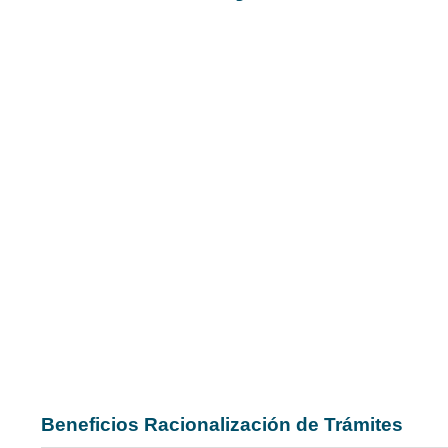
Definiciones Trámite, Servicio y Consulta de
Información
Programa Trámites y Servicios
Hojas de vida de trámites y servicios
Ruta del Buen Servicio UNAL
Escenario prestación del servicio de la UNA
Intervención y Mejora de Trámites
Inventario de Consulta de Información Públi
UNAL 2023
Categorización de Trámites y Servicios UN
2024
Beneficios Racionalización de Trámites