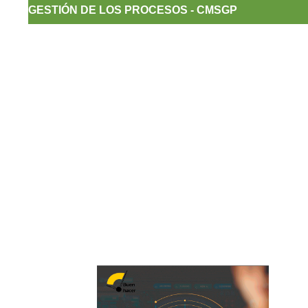
GESTIÓN DE LOS PROCESOS - CMSGP
Resultados despliegue componente
CMSGP - prueba piloto 2021-2022
Guía para la Cuantificación, Medición y
Seguimiento a la Gestión de los Procesos UNA
- CMSGP
Tablero de Control Despliegue Component
CMSGP junio de 2024
Tablero de Control Despliegue Component
CMSGP septiembre de 2024
Tablero de Control Despliegue Component
CMSGP diciembre de 2024
Ciclo de Vida del Dato para IGP