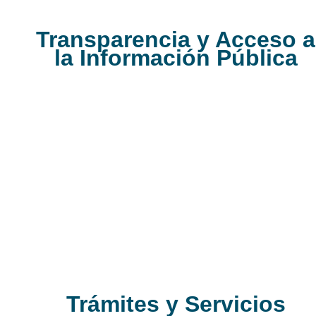
Transparencia y Acceso a
la Información Pública
Transparencia y Acceso a la Informació
Pública
Política de Tratamiento de Datos Personales
Participación Ciudadana
Cartilla del Buen Gobierno UNAL-2021
Identificación de Partes Interesadas
Procesos de Comunicación
Trámites y Servicios