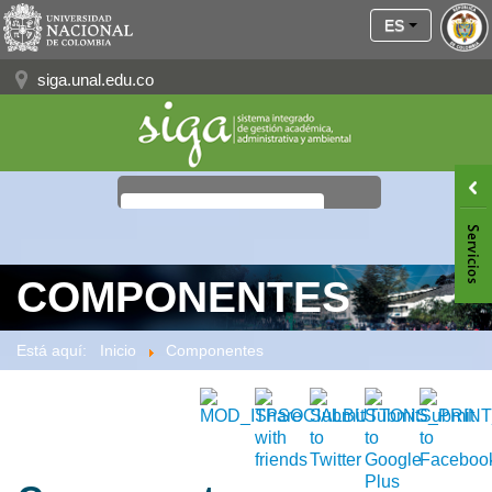
ES
siga.unal.edu.co
≡
COMPONENTES
Está aquí:
Inicio
Componentes