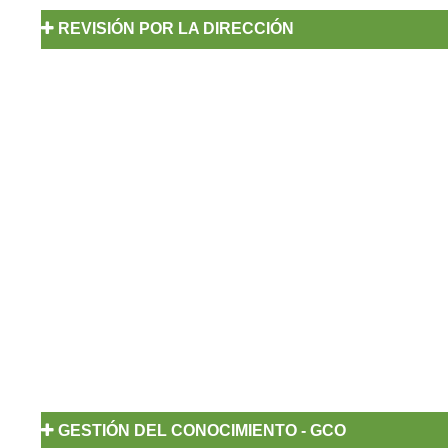
REVISIÓN POR LA DIRECCIÓN
Cartilla Revisión por la Dirección del SGC
Informe Institucional Revisión por la Direcció
del SGC 2025
Informe Institucional Revisión por la Direcció
del SGC 2024
Informe Institucional Revisión por la Direcció
del SGC 2023
Informe Institucional Revisión por la Direcció
del SGC 2022
Informe Institucional Revisión por la Direcció
del SGC 2021
Informe Institucional Revisión por la Direcció
del SGC 2020
GESTIÓN DEL CONOCIMIENTO - GCO